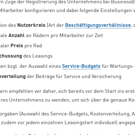
 im Zuge der Registrierung des Unternehmens bei BusinessB
e Mitarbeiter konfigurieren und dabei folgende Einstellunge
tion des
Nutzerkreis
(Art der
Beschäftigungsverhältnisse
,
ale
Anzahl
an Rädern pro Mitarbeiter zur Zeit
aler
Preis
pro Rad
chussung
des Leasings
en bzgl. der Auswahl eines
Service-Budgets
für Wartungs-
nverteilung
der Beiträge für Service und Versicherung
rn empfehlen wir daher, sich bereits vor dem Start ins ers
hres Unternehmens zu wenden, um sich über die genaue Kon
Vorgaben (Auswahl des Service-Budgets, Kostenverteilung, 
 zudem vor jedem einzelnen Leasingstart individuell angep