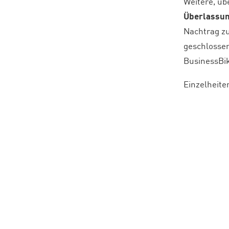
Weitere, ü
Überlassu
Nachtrag zu
geschlossen
BusinessBik
Einzelheite