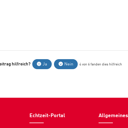
itrag hilfreich?
Ja
Nein
4 von 6 fanden dies hilfreich
Echtzeit-Portal
Allgemeines