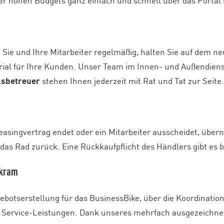
er hohen Budgets ganz einfach und schnell über das Porta
t
 Sie und Ihre Mitarbeiter regelmäßig, halten Sie auf dem n
al für Ihre Kunden. Unser Team im Innen- und Außendiens
lsbetreuer
stehen Ihnen jederzeit mit Rat und Tat zur Seite
asingvertrag endet oder ein Mitarbeiter ausscheidet, übe
 das Rad zurück. Eine Rückkaufpflicht des Händlers gibt es b
rkram
ebotserstellung für das BusinessBike, über die Koordinati
 Service-Leistungen. Dank unseres mehrfach ausgezeichn