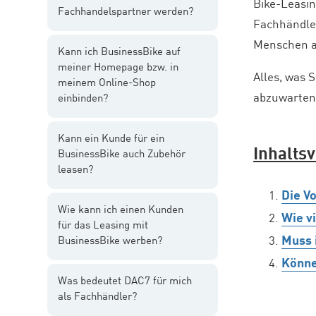
Bike-Leasin
Fachhandelspartner werden?
Fachhändler
Menschen au
Kann ich BusinessBike auf
meiner Homepage bzw. in
Alles, was 
meinem Online-Shop
abzuwarten 
einbinden?
Kann ein Kunde für ein
Inhalts
BusinessBike auch Zubehör
leasen?
Die V
Wie kann ich einen Kunden
Wie v
für das Leasing mit
Muss 
BusinessBike werben?
Könne
Was bedeutet DAC7 für mich
als Fachhändler?