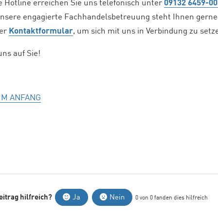
 Hotline erreichen Sie uns telefonisch unter
09132 6459-00
nsere engagierte Fachhandelsbetreuung steht Ihnen gerne 
ser
Kontaktformular
, um sich mit uns in Verbindung zu setz
uns auf Sie!
UM ANFANG
itrag hilfreich?
Ja
Nein
0 von 0 fanden dies hilfreich