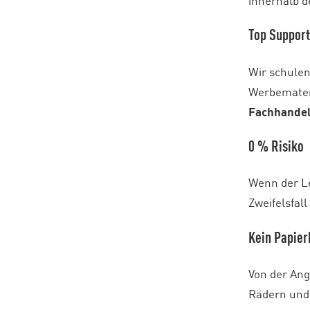
innerhalb d
Top Suppor
Wir schulen
Werbemateri
Fachhande
0 % Risiko
Wenn der Le
Zweifelsfall
Kein Papie
Von der Ang
Rädern und