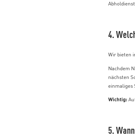
Abholdienstl
4. Welc
Wir bieten 
Nachdem Nu
nächsten Sc
einmaliges
Wichtig:
A
u
5. Wann