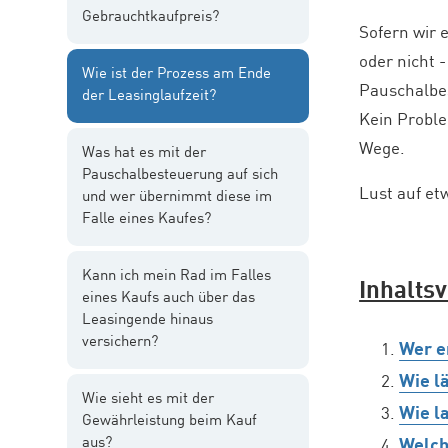
Gebrauchtkaufpreis?
Sofern wir 
oder nicht 
Wie ist der Prozess am Ende
Pauschalbes
der Leasinglaufzeit?
Kein Proble
Wege.
Was hat es mit der
Pauschalbesteuerung auf sich
Lust auf et
und wer übernimmt diese im
Falle eines Kaufes?
Kann ich mein Rad im Falles
Inhaltsv
eines Kaufs auch über das
Leasingende hinaus
versichern?
Wer e
Wie l
Wie sieht es mit der
Wie l
Gewährleistung beim Kauf
aus?
Welch