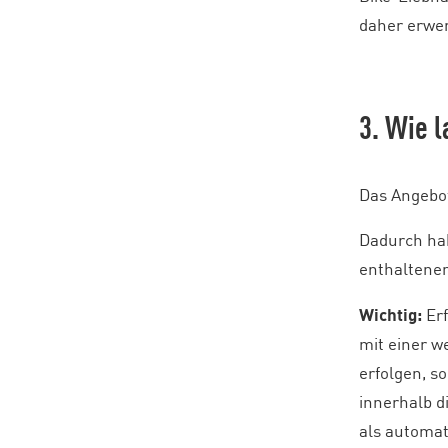
daher erwer
3. Wie 
Das Angebot
Dadurch hab
enthaltene
Wichtig:
Er
mit einer w
erfolgen, s
innerhalb d
als automat