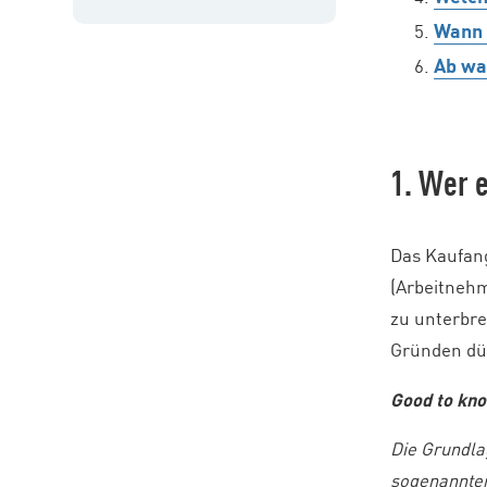
Wann 
Ab wa
1. Wer 
Das Kaufang
(Arbeitnehm
zu unterbre
Gründen dür
Good to kn
Die Grundla
sogenannten