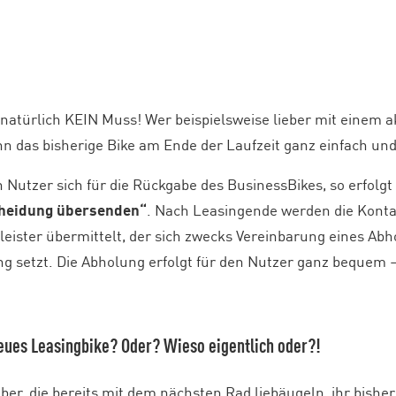
t natürlich KEIN Muss! Wer beispielsweise lieber mit einem a
n das bisherige Bike am Ende der Laufzeit ganz einfach un
 Nutzer sich für die Rückgabe des BusinessBikes, so erfolgt
heidung übersenden“
. Nach Leasingende werden die Kont
leister übermittelt, der sich zwecks Vereinbarung eines Ab
ng setzt. Die Abholung erfolgt für den Nutzer ganz bequem
eues Leasingbike? Oder? Wieso eigentlich oder?!
ber, die bereits mit dem nächsten Rad liebäugeln, ihr bishe