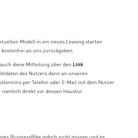
ktuellen Modell in ein neues Leasing starten
d kostenfrei an uns zurückgeben.
 auch diese Mitteilung über den
Link
aktdaten des Nutzers dann an unseren
holtermins per Telefon oder E-Mail mit dem Nutzer
 – nämlich direkt vor dessen Haustür.
riges BusinessBike jedoch nicht missen und es