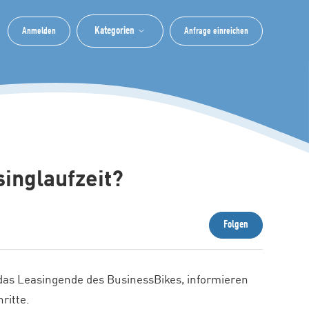
Kategorien
Anmelden
Anfrage einreichen
singlaufzeit?
Noch niem
Folgen
 das Leasingende des BusinessBikes, informieren
ritte.